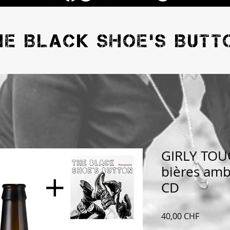
HE BLACK SHOE'S BUTT
GIRLY TOUC
bières am
CD
Preis
40,00 CHF