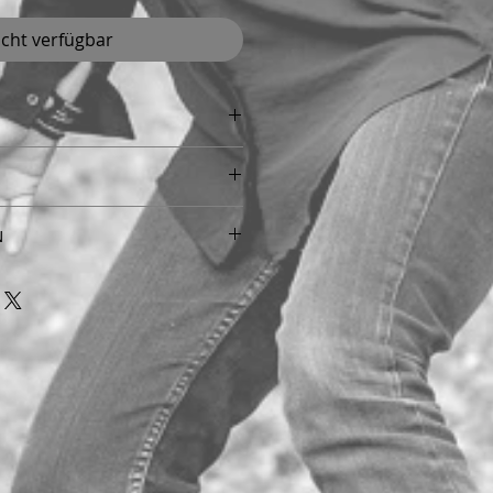
icht verfügbar
t
N
à venir retirer directement sur