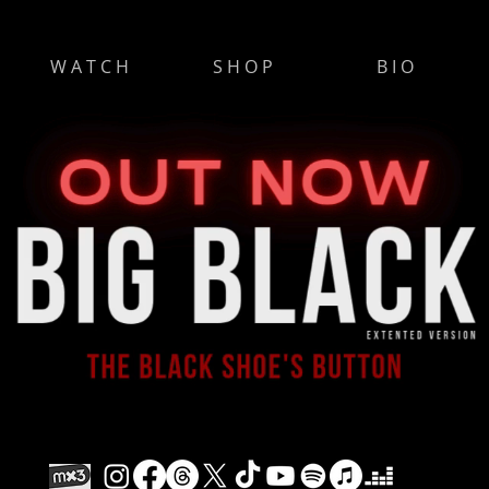
W A T C H
S H O P
B I O