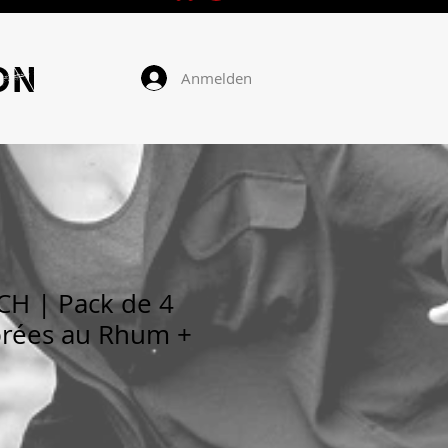
ON
Anmelden
H | Pack de 4
brées au Rhum +