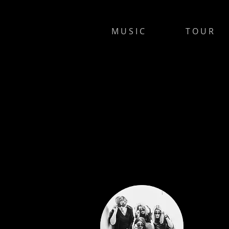
M U S I C
T O U R