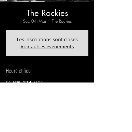
The Rockies
Sa., 04. Mai
  |  
The Rockies
Les inscriptions sont closes
Voir autres événements
Heure et lieu
04. Mai 2019, 21:15
The Rockies, Rue de Bourg 43, 1003
Lausanne, Suisse
Partager cet événement