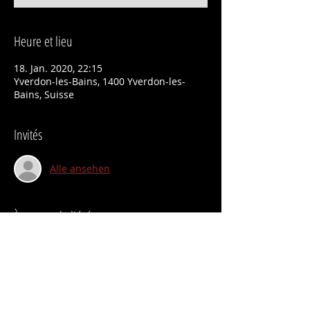
Heure et lieu
18. Jan. 2020, 22:15
Yverdon-les-Bains, 1400 Yverdon-les-
Bains, Suisse
Invités
Alle ansehen
À propos de l'événement
Private session